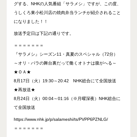
グする、NHKの人気番組「サラメシ」ですが、この度、
うしくろ東小松川店の焼肉弁当ランチが紹介されること
になりました！！
放送予定日は下記の通りです。
＝＝＝＝＝＝＝
『サラメシ』シーズン11・真夏のスペシャル（72分）
～オリ・パラの舞台裏だって働くオトナは腹がへる～
★ＯＡ★
8月17日（火）19:30～20:42 NHK総合にて全国放送
★再放送★
8月24日（火）00:04～01:16（※月曜深夜）NHK総合に
て全国放送
https://www.nhk.jp/p/salameshi/ts/PVPP6PZNLG/
＝＝＝＝＝＝＝